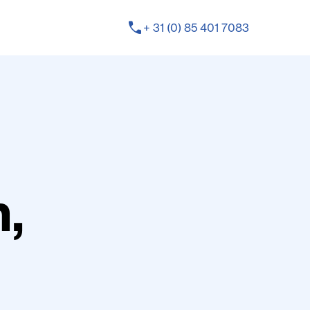
phone
+ 31 (0) 85 401 7083
,