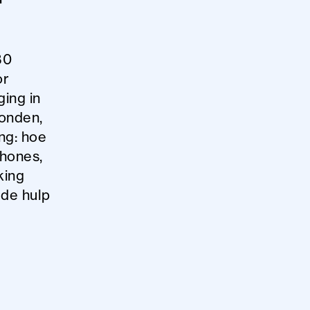
80
or
ing in
Londen,
ing: hoe
phones,
king
 de hulp