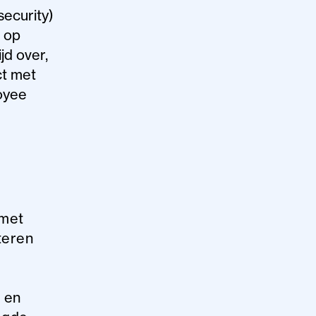
security)
s op
jd over,
ct met
oyee
 met
teren
 en