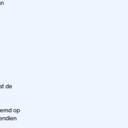
an
at de
stemd op
vendien