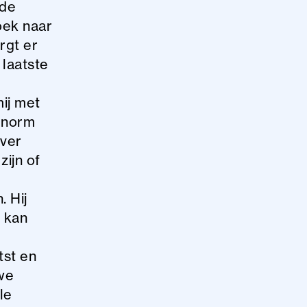
 de
oek naar
rgt er
 laatste
ij met
 enorm
over
ijn of
 Hij
 kan
tst en
 we
le