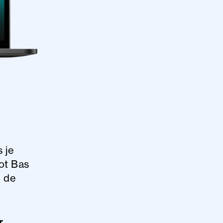
s je
ot Bas
m de
r