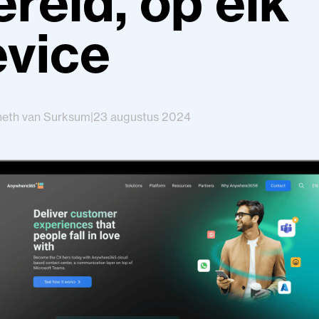
reld, op elk
evice
neth van Surksum
|
23 augustus 2024