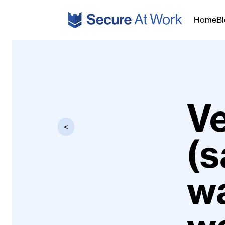
Ga naar de inhoud
Home
B
Ve
<
(
wa