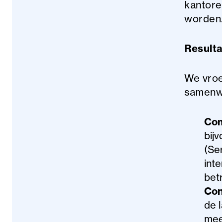
kantore
worden.
Result
We vroe
samenwe
Com
bij
(Se
int
betr
Con
de 
mee