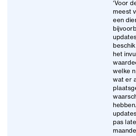
‘Voor d
meest v
een die
bijvoorb
updates
beschik
het inv
waardee
welke n
wat er a
plaatsg
waarsch
hebben.
updates
pas lat
maandel