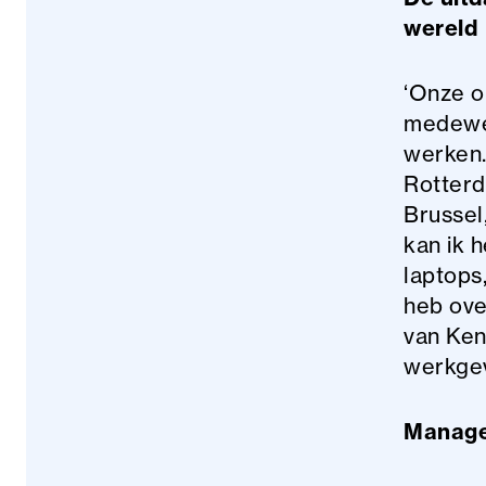
wereld
‘Onze o
medewer
werken.
Rotterd
Brussel,
kan ik 
laptops,
heb ove
van Ken
werkgev
Managed