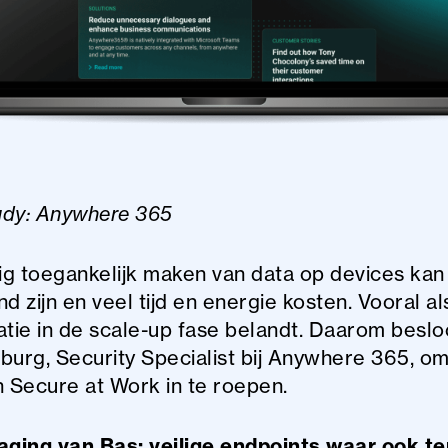
dy: Anywhere 365
lig toegankelijk maken van data op devices kan
d zijn en veel tijd en energie kosten. Vooral al
atie in de scale-up fase belandt. Daarom beslo
burg, Security Specialist bij Anywhere 365, o
n Secure at Work in te roepen.
aging van Bas: veilige endpoints waar ook te