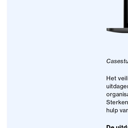
Casestu
Het vei
uitdagen
organis
Sterken
hulp va
De uitd