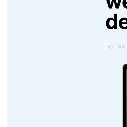
we
d
Door Ken