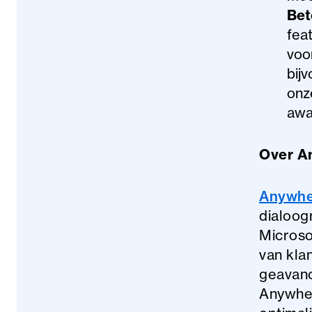
Bet
fea
voo
bij
onz
awar
Over A
Anywh
dialoog
Microso
van kla
geavanc
Anywher