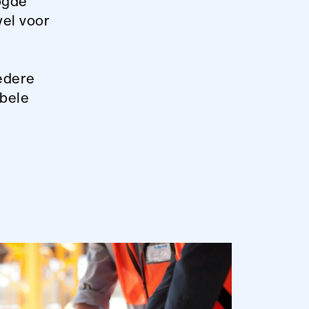
oogde
wel voor
iedere
ibele