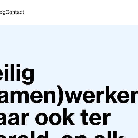
log
Contact
ilig
samen)werken
ar ook ter