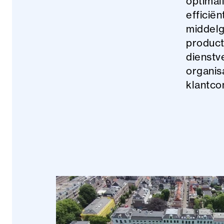
optimal
efficië
middelg
product
dienstve
organis
klantco
Aanbevolen B