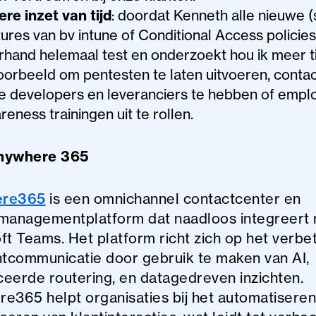
ere inzet van tijd
: doordat Kenneth alle nieuwe (
tures van bv intune of Conditional Access policie
rhand helemaal test en onderzoekt hou ik meer ti
voorbeeld om pentesten te laten uitvoeren, conta
e developers en leveranciers te hebben of empl
eness trainingen uit te rollen.
nywhere 365
ere365
is een omnichannel contactcenter en
managementplatform dat naadloos integreert
ft Teams. Het platform richt zich op het verbe
ntcommunicatie door gebruik te maken van AI,
eerde routering, en datagedreven inzichten.
e365 helpt organisaties bij het automatiseren