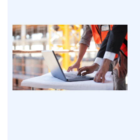
Aanbevolen
Blogs
Digitaal veilig werken in
het fysieke domein:
TriDiGi’s samenwerking