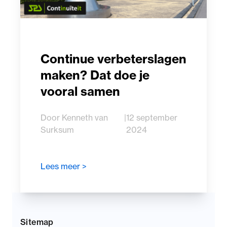
Continue verbeterslagen
maken? Dat doe je
vooral samen
Door Kenneth van
|
12 september
Surksum
2024
Lees meer >
Sitemap