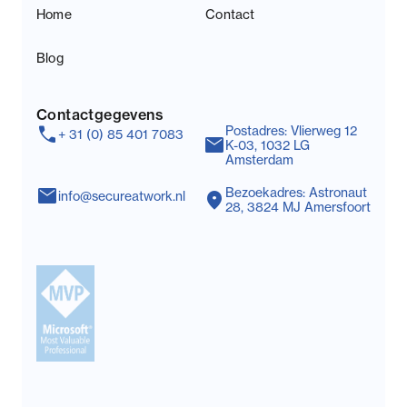
Home
Contact
Blog
Contactgegevens
call
Postadres: Vlierweg 12
+ 31 (0) 85 401 7083
mail
K-03, 1032 LG
Amsterdam
mail
Bezoekadres: Astronaut
location_on
info@secureatwork.nl
28, 3824 MJ Amersfoort