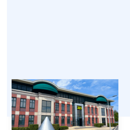
met Secure at Work
Door Kenneth van
|
19 juni
Surksum
2024
Lees meer >