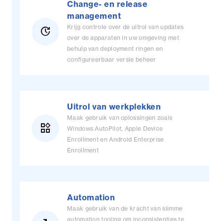
Change- en release
management
Krijg controle over de uitrol van updates
update
over de apparaten in uw omgeving met
behulp van deployment ringen en
configureerbaar versie beheer
Uitrol van werkplekken
Maak gebruik van oplossingen zoals
widgets
Windows AutoPilot, Apple Device
Enrollment en Android Enterprise
Enrollment
Automation
Maak gebruik van de kracht van slimme
automation tooling om inconsistenties te