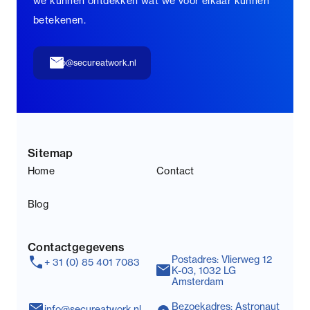
we kunnen ontdekken wat we voor elkaar kunnen
betekenen.
mail
info@secureatwork.nl
Sitemap
Home
Contact
Blog
Contactgegevens
call
Postadres: Vlierweg 12
+ 31 (0) 85 401 7083
mail
K-03, 1032 LG
Amsterdam
mail
Bezoekadres: Astronaut
info@secureatwork.nl