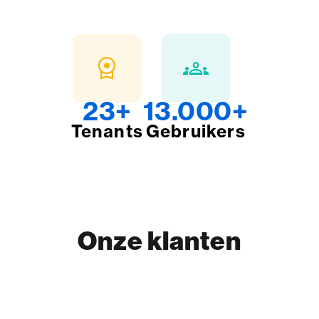
license
groups
23
+
13.000
+
Tenants
Gebruikers
Onze klanten