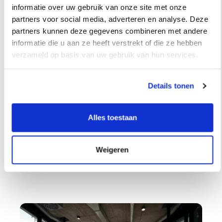
Uw uitdagingen
informatie over uw gebruik van onze site met onze
partners voor social media, adverteren en analyse. Deze
Beperkte kennis van de nieuwste
verified
partners kunnen deze gegevens combineren met andere
ontwikkelingen en security inzichten
informatie die u aan ze heeft verstrekt of die ze hebben
Risico’s van klantomgevingen niet goed
verified
verzameld op basis van uw gebruik van hun services.
inzichtelijk
Inconsistente configuraties en maatwerk
verified
Details tonen
zorgen voor problematiek bij beheer
Aanpassingen door Microsoft of u zorgen
verified
voor een onoverzichtelijke kettingreactie
Alles toestaan
Het kost veel tijd om omgevingen afzonderlijk
verified
up to date te houden
Weigeren