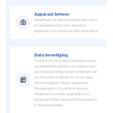
Apparaat beheer
Simplificeer en standaardiseer gebruikers-
business_center
en werkplekbeheer over meerdere
apparaten met behulp van Microsoft Intune
Data beveiliging
Profiteer van de actieve beveiliging van al
uw bedrijfsdata middels een volgens best-
practices geconfigureerde combinatie van
van Microsoft Defender for Cloud Apps,
library_books
Sensitivity lables, Mobile Application
Management en Conditional Access.
Ongeacht of uw data opgeslagen is in
Exchange Online, Microsoft Sharepoint of
in SaaS applicaties.