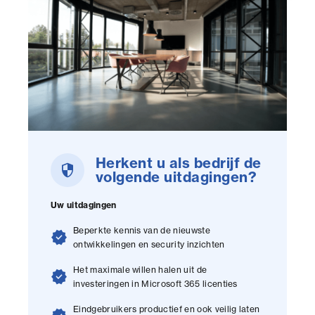
Herkent u als bedrijf de
security
volgende uitdagingen?
Uw uitdagingen
Beperkte kennis van de nieuwste
verified
ontwikkelingen en security inzichten
Het maximale willen halen uit de
verified
investeringen in Microsoft 365 licenties
Eindgebruikers productief en ook veilig laten