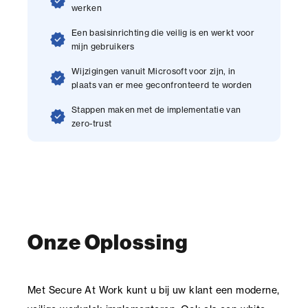
verified
werken
Een basisinrichting die veilig is en werkt voor
verified
mijn gebruikers
Wijzigingen vanuit Microsoft voor zijn, in
verified
plaats van er mee geconfronteerd te worden
Stappen maken met de implementatie van
verified
zero-trust
Onze Oplossing
Met Secure At Work kunt u bij uw klant een moderne,