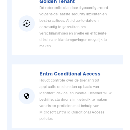
Golden Tenant
Dé referentie standaard geconfigureerd
volgens de laatste security inzichten en
best-practices. Altijd up-to-date en
auto_mode
eenvoudig te gebruiken om
verschilanalyses én snelle en efficiënte
uitrol naar klantomgevingen mogelijk te
maken.
Entra Conditional Access
Houdt controle over de toegang tot
applicatie en diensten op basis van
identiteit, device, en locatie. Bescherm uw
security
bedrijfsdata door slim gebruik te maken
van risico-profielen met behulp van
Microsoft Entra Id Conditional Access
policies.