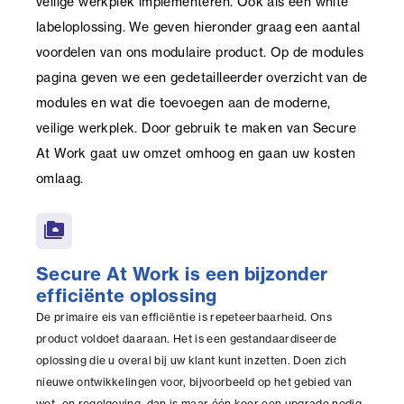
veilige werkplek implementeren. Ook als een white
labeloplossing. We geven hieronder graag een aantal
voordelen van ons modulaire product. Op de modules
pagina geven we een gedetailleerder overzicht van de
modules en wat die toevoegen aan de moderne,
veilige werkplek. Door gebruik te maken van Secure
At Work gaat uw omzet omhoog en gaan uw kosten
omlaag.
smb_share
Secure At Work is een bijzonder
efficiënte oplossing
De primaire eis van efficiëntie is repeteerbaarheid. Ons
product voldoet daaraan. Het is een gestandaardiseerde
oplossing die u overal bij uw klant kunt inzetten. Doen zich
nieuwe ontwikkelingen voor, bijvoorbeeld op het gebied van
wet- en regelgeving, dan is maar één keer een upgrade nodig.