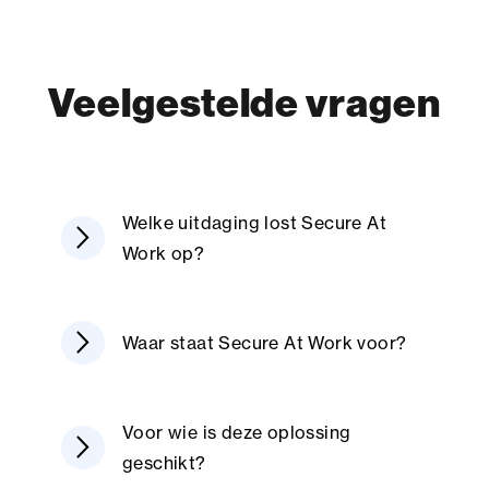
Veelgestelde vragen
Welke uitdaging lost Secure At
arrow_forward_ios
Work op?
arrow_forward_ios
Waar staat Secure At Work voor?
Voor wie is deze oplossing
arrow_forward_ios
geschikt?