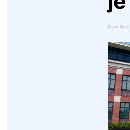
je
Door Ken