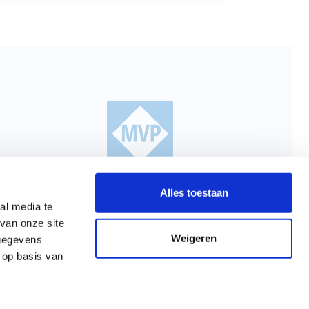
-03,
Alles toestaan
al media te
van onze site
28,
Weigeren
 gegevens
 op basis van