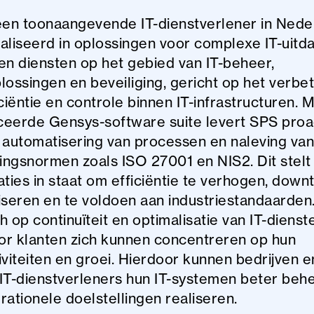
een toonaangevende IT-dienstverlener in Nede
aliseerd in oplossingen voor complexe IT-uitd
en diensten op het gebied van IT-beheer,
lossingen en beveiliging, gericht op het verbe
ciëntie en controle binnen IT-infrastructuren. 
eerde Gensys-software suite levert SPS proac
 automatisering van processen en naleving van
gingsnormen zoals ISO 27001 en NIS2. Dit stelt
aties in staat om efficiëntie te verhogen, down
iseren en te voldoen aan industriestandaarden
ch op continuïteit en optimalisatie van IT-dienst
r klanten zich kunnen concentreren op hun
iviteiten en groei. Hierdoor kunnen bedrijven e
IT-dienstverleners hun IT-systemen beter beh
rationele doelstellingen realiseren.