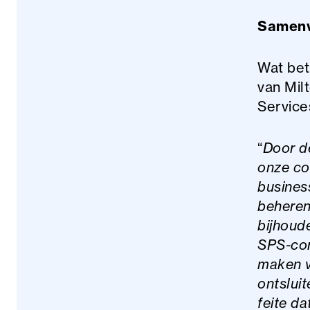
Samenw
Wat bet
van Mil
Service
“
Door d
onze co
busines
beheren.
bijhoud
SPS-con
maken v
ontsluit
feite d