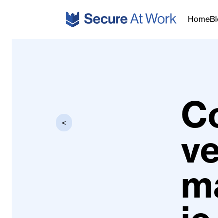
Ga naar de inhoud
Home
B
C
<
ve
m