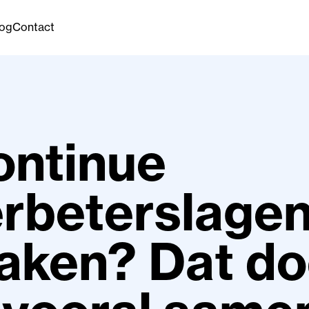
log
Contact
ontinue
rbeterslage
aken? Dat do