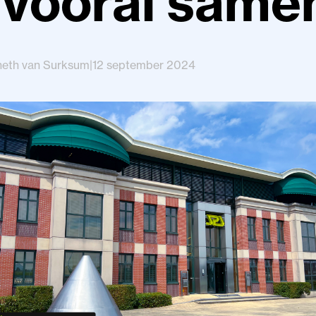
 vooral same
neth van Surksum
|
12 september 2024