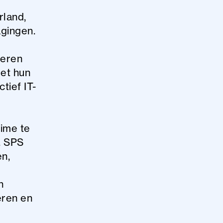
rland,
agingen.
teren
Met hun
tief IT-
time te
. SPS
en,
n
eren en