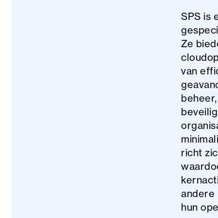
SPS is 
gespeci
Ze bied
cloudop
van effi
geavanc
beheer,
beveili
organis
minimal
richt zi
waardoo
kernact
andere 
hun ope