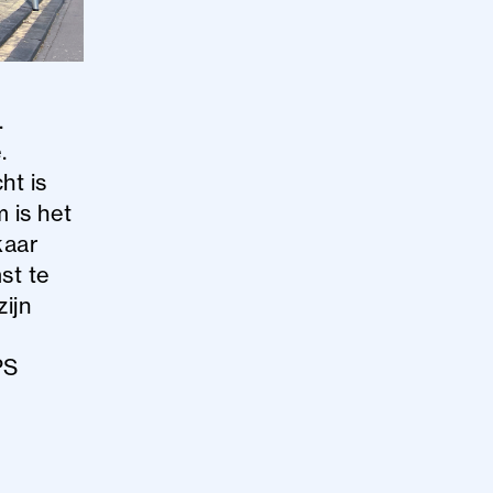
.
.
ht is
 is het
kaar
st te
ijn
PS