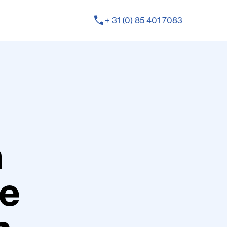
phone
+ 31 (0) 85 401 7083
n
e