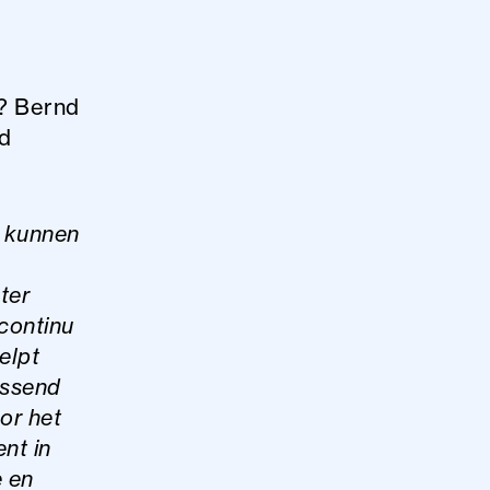
n? Bernd
ed
 kunnen
ter
 continu
elpt
assend
or het
nt in
e en