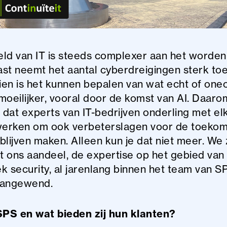
ld van IT is steeds complexer aan het worden
st neemt het aantal cyberdreigingen sterk toe
en is het kunnen bepalen van wat echt of onec
moeilijker, vooral door de komst van AI. Daarom
l dat experts van IT-bedrijven onderling met el
rken om ook verbeterslagen voor de toekom
blijven maken. Alleen kun je dat niet meer. We z
at ons aandeel, de expertise op het gebied van
k security, al jarenlang binnen het team van S
aangewend.
SPS en wat bieden zij hun klanten?