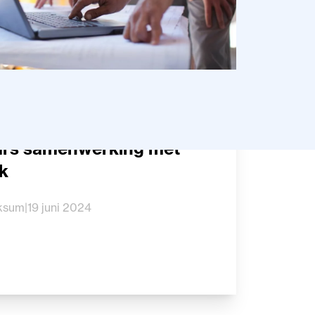
 werken in het fysieke
Gi’s samenwerking met
k
rksum
|
19 juni 2024