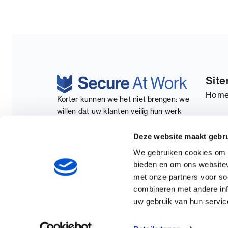
Sit
Hom
Korter kunnen we het niet brengen: we
willen dat uw klanten veilig hun werk
Blog
productief kunnen uitvoeren door een IT-
omgeving te leveren welke eenvoudig te
Deze website maakt gebru
Cont
beheren is en bijdraagt aan hun zakelijk
We gebruiken cookies om c
succes.
bieden en om ons websitev
met onze partners voor so
combineren met andere inf
Copyright © 2026. Secure At Work
uw gebruik van hun servic
Privacy statement
Algemene voorwaarden
Cookiebeleid