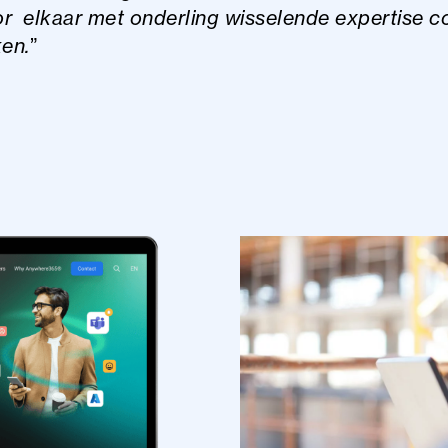
r elkaar met onderling wisselende expertise c
ken.
”
logs