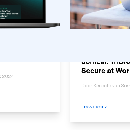
ar ook ter
Digitaal veilig
domein: TriDi
Secure at Wor
s 2024
Door Kenneth van Su
Lees meer >