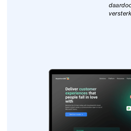
daardoo
verster
Aanbevolen B