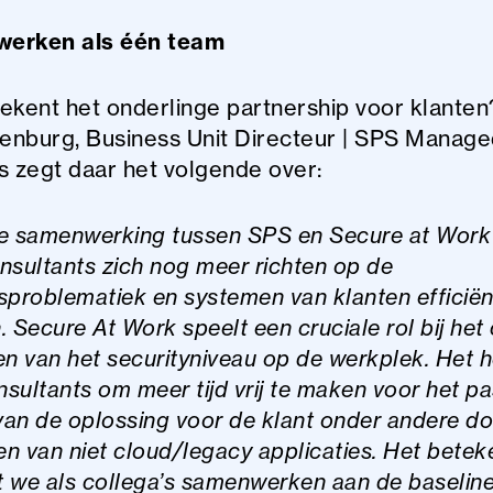
erken als één team
ekent het onderlinge partnership voor klante
tenburg, Business Unit Directeur | SPS Manag
s zegt daar het volgende over:
e samenwerking tussen SPS en Secure at Work
nsultants zich nog meer richten op de
sproblematiek en systemen van klanten efficiën
 Secure At Work speelt een cruciale rol bij het
en van het securityniveau op de werkplek. Het h
sultants om meer tijd vrij te maken voor het p
an de oplossing voor de klant onder andere do
en van niet cloud/legacy applicaties. Het beteke
at we als collega’s samenwerken aan de baselin