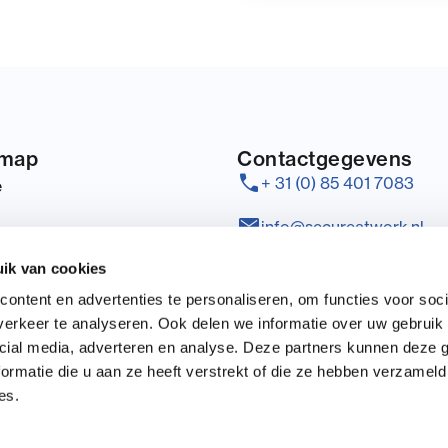
emap
Contactgegevens
call
+ 31 (0) 85 401 7083
e
mail
info@secureatwork.nl
ik van cookies
Postadres: Vlierweg 12 K
mail
act
1032 LG Amsterdam
ontent en advertenties te personaliseren, om functies voor soci
erkeer te analyseren. Ook delen we informatie over uw gebruik 
Bezoekadres: Astronaut 
location_on
cial media, adverteren en analyse. Deze partners kunnen deze
3824 MJ Amersfoort
ormatie die u aan ze heeft verstrekt of die ze hebben verzameld
es.