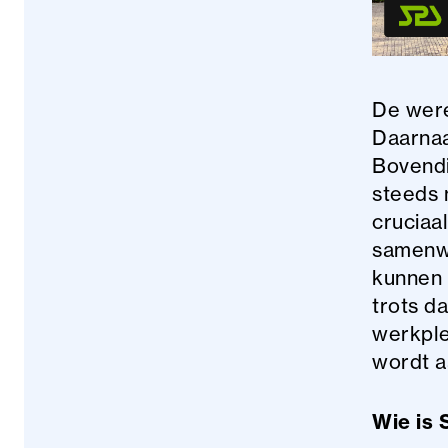
De were
Daarnaa
Bovendi
steeds 
cruciaa
samenwe
kunnen 
trots d
werkple
wordt 
Wie is 