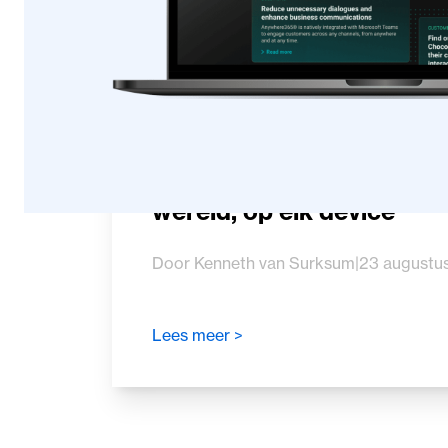
Veilig (samen)werken, wa
wereld, op elk device
Door Kenneth van Surksum
|
23 augustu
Lees meer >