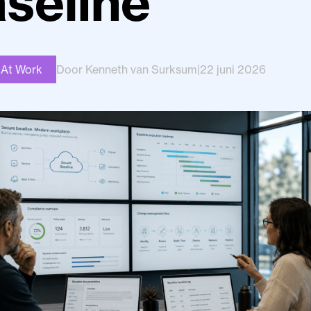
seline
 At Work
Door Kenneth van Surksum
|
22 juni 2026