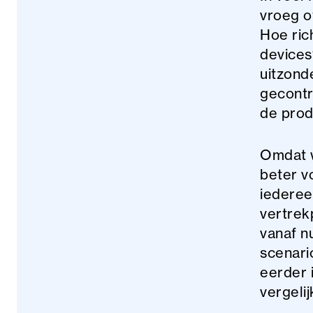
vroeg o
Hoe ric
devices
uitzond
gecontr
de prod
Omdat w
beter v
iederee
vertrekp
vanaf n
scenari
eerder 
vergeli