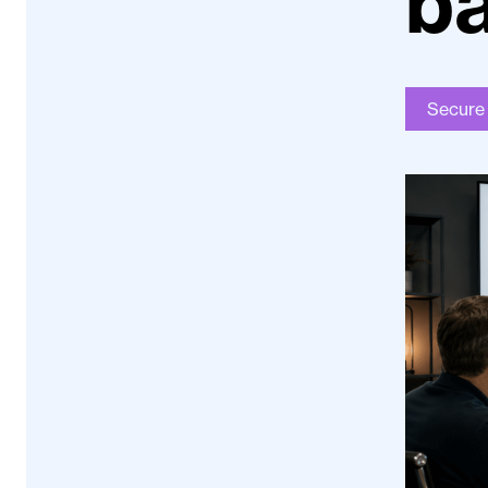
ba
Secure