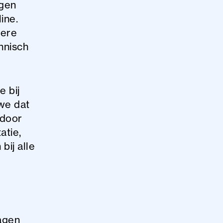
ngen
ine.
tere
chnisch
e bij
 we dat
rdoor
atie,
bij alle
agen