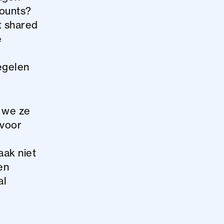
counts?
t shared
e
egelen
 we ze
 voor
aak niet
en
al