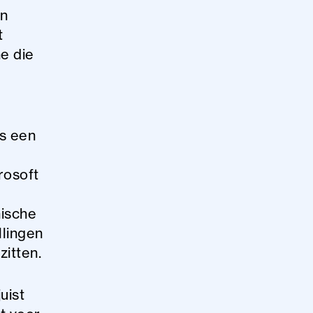
en
t
e die
ls een
rosoft
nische
llingen
zitten.
uist