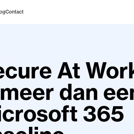
log
Contact
ecure At Wor
 meer dan ee
crosoft 365