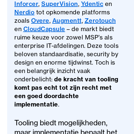
Inforcer
,
SuperVision
,
Ydentic
en
Nerdio
tot opkomende platforms
zoals
Overe
,
Augmentt
,
Zerotouch
en
CloudCapsule
– de markt biedt
ruime keuze voor zowel MSP’s als
enterprise IT-afdelingen. Deze tools
beloven standaardisatie, security by
design en enorme tijdwinst. Toch is
een belangrijk inzicht vaak
onderbelicht:
de kracht van tooling
komt pas echt tot zijn recht met
een goed doordachte
implementatie
.
Tooling biedt mogelijkheden,
maar implementatie bepaalt het