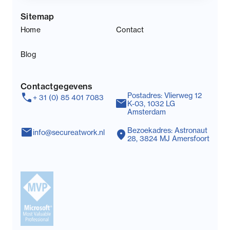
Sitemap
Home
Contact
Blog
Contactgegevens
call
Postadres: Vlierweg 12
+ 31 (0) 85 401 7083
mail
K-03, 1032 LG
Amsterdam
mail
Bezoekadres: Astronaut
location_on
info@secureatwork.nl
28, 3824 MJ Amersfoort