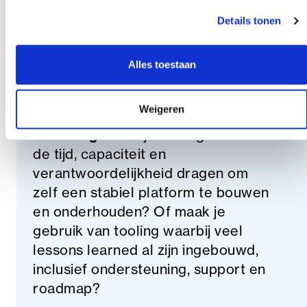
changes
Details tonen
Onderhoud van scripts en logging
Borging van functionaliteit bij
Alles toestaan
personeelswisselingen
Weigeren
Daarom is het belangrijk om
bewust
af te wegen
: wil je als organisatie
de tijd, capaciteit en
verantwoordelijkheid dragen om
zelf een stabiel platform te bouwen
en onderhouden? Of maak je
gebruik van tooling waarbij veel
lessons learned al zijn ingebouwd,
inclusief ondersteuning, support en
roadmap?