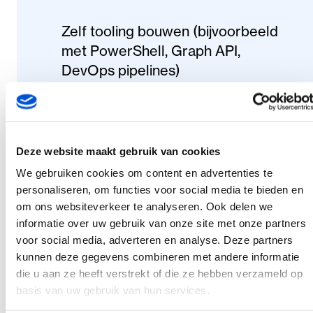
Zelf tooling bouwen (bijvoorbeeld
met PowerShell, Graph API,
DevOps pipelines)
Gratis/open-source tooling
inzetten (zoals CIPP of hardening
scripts)
Commerciële platforms
Deze website maakt gebruik van cookies
gebruiken (zoals hierboven
We gebruiken cookies om content en advertenties te
genoemd)
personaliseren, om functies voor social media te bieden en
om ons websiteverkeer te analyseren. Ook delen we
informatie over uw gebruik van onze site met onze partners
Hoewel zelfbouw maximale
voor social media, adverteren en analyse. Deze partners
flexibiliteit biedt, vraagt het ook
kunnen deze gegevens combineren met andere informatie
veel:
die u aan ze heeft verstrekt of die ze hebben verzameld op
basis van uw gebruik van hun services.
Kennis van Microsoft 365 APIs en