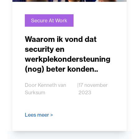
Secure At Work
Waarom ik vond dat
security en
werkplekondersteuning
(nog) beter konden..
Door Kenneth van
|
17 november
Surksum
2023
Lees meer >