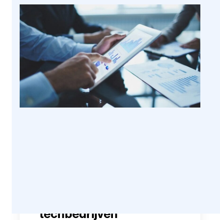
Secure At Work
Je EBITDA-waarde
verhogen? 5 tips voor
MSP’s en andere
techbedrijven