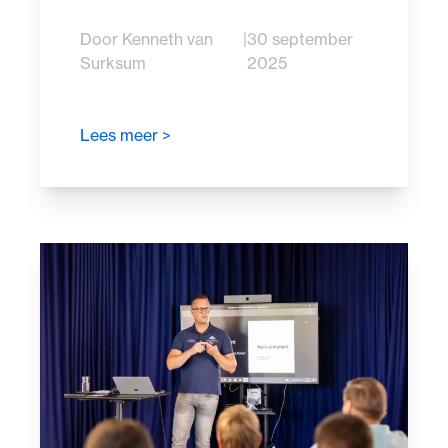
Door Kenneth van
|
30 september
Surksum
2025
Lees meer >