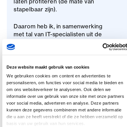
laten profiteren (de mate van
stapelbaar zijn).
Daarom heb ik, in samenwerking
met tal van IT-specialisten uit de
praktijk, een platform ontwikkeld
waarmee we via geautomatiseerde
tools consistent en gecontroleerd
wijzigingen kunnen doorvoeren bij al
Deze website maakt gebruik van cookies
onze klanten. Persoonlijke
We gebruiken cookies om content en advertenties te
meningen van personen zijn
personaliseren, om functies voor social media te bieden en
daardoor getransformeerd naar
om ons websiteverkeer te analyseren. Ook delen we
informatie over uw gebruik van onze site met onze partners
bewezen successen in de praktijk.
voor social media, adverteren en analyse. Deze partners
Met onze oplossingen bedienen we
kunnen deze gegevens combineren met andere informatie
zowel MSP/CSP-partijen als directe
die u aan ze heeft verstrekt of die ze hebben verzameld op
eindklanten om iedereen op het
basis van uw gebruik van hun services.