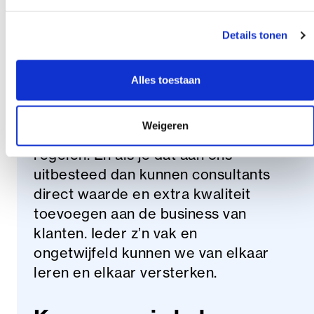
gebied van (cyber)security en
werkplezier van dienst te zijn.
Details tonen
Mijn eindconclusie
Alles toestaan
Secure at Work is er om de basis
Weigeren
rondom security en werkplekken te
regelen. En als je dat aan ons
uitbesteed dan kunnen consultants
direct waarde en extra kwaliteit
toevoegen aan de business van
klanten. Ieder z’n vak en
ongetwijfeld kunnen we van elkaar
leren en elkaar versterken.