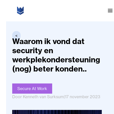
Ga naar de inhoud
menu
<
Waarom ik vond dat
security en
werkplekondersteuning
(nog) beter konden..
Secure At Work
Door Kenneth van Surksum
|
17 november 2023