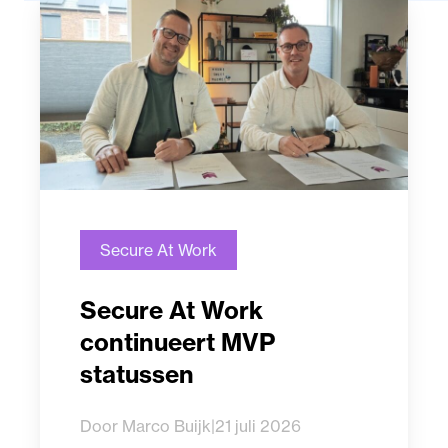
Secure At Work
Secure At Work
continueert MVP
statussen
Door Marco Buijk
|
21 juli 2026