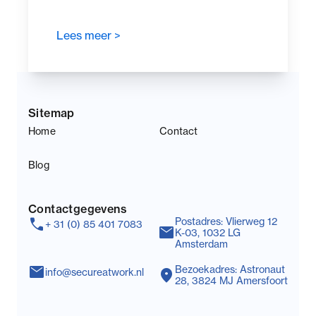
Lees meer >
Sitemap
Home
Contact
Blog
Contactgegevens
call
Postadres: Vlierweg 12
+ 31 (0) 85 401 7083
mail
K-03, 1032 LG
Amsterdam
mail
Bezoekadres: Astronaut
location_on
info@secureatwork.nl
28, 3824 MJ Amersfoort