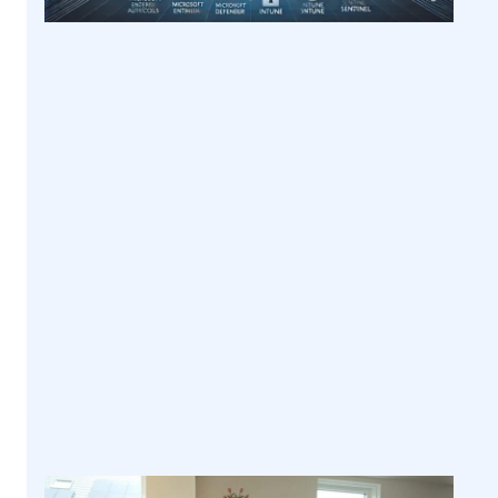
Secure At Work
Zero Trust is een must!
En nu?
Door Kenneth van
|
18 februari
Surksum
2025
Lees meer >